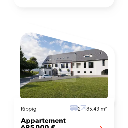
Rippig
2
85.43 m²
Appartement
695 000 €