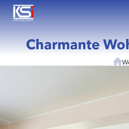
Charmante Woh
W