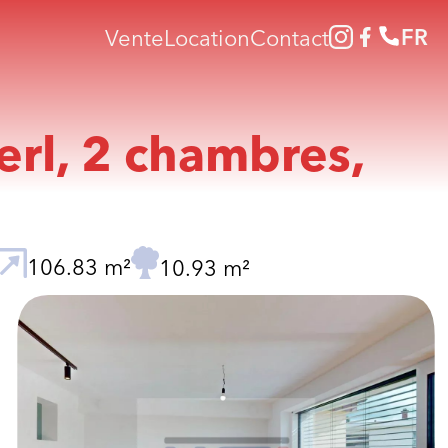
FR
Vente
Location
Contact
rl, 2 chambres,
106.83 m²
10.93 m²