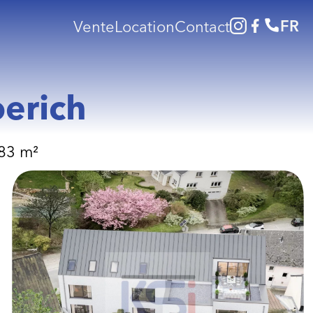
FR
Vente
Location
Contact
erich
83 m²