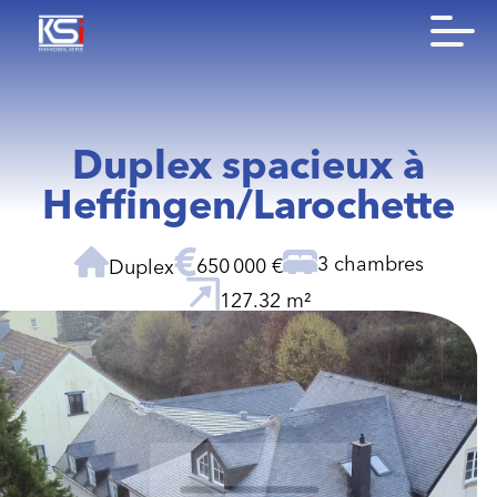
Duplex spacieux à
Heffingen/Larochette
3 chambres
650 000 €
Duplex
127.32 m²