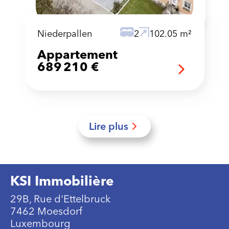
Niederpallen
2
102.05 m²
Appartement
689 210 €
Lire plus
KSI Immobilière
29B, Rue d'Ettelbruck
7462 Moesdorf
Luxembourg