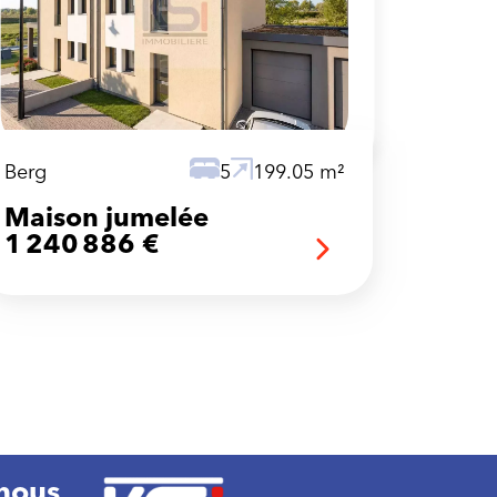
Berg
5
199.05 m²
Maison jumelée
1 240 886 €
nous