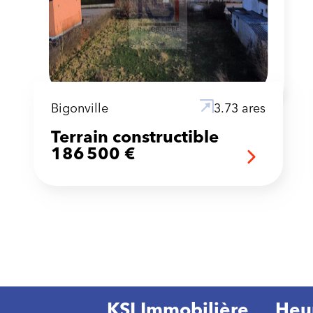
Bigonville
3.73 ares
Terrain constructible
186 500 €
KSI Immobilière
Heu