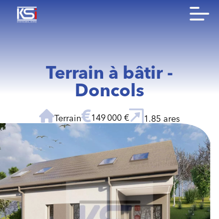
Terrain à bâtir -
Doncols
149 000 €
Terrain
1.85 ares