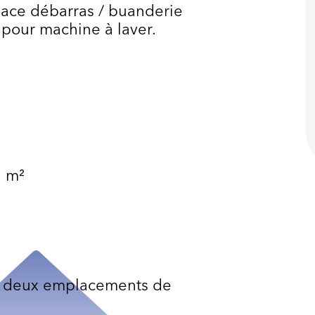
space débarras / buanderie
pour machine à laver.
7 m²
 deux emplacements de