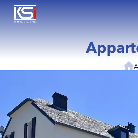
Appart
A