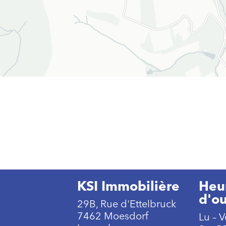
KSI Immobilière
Heu
d'o
29B, Rue d'Ettelbruck
7462 Moesdorf
Lu – V