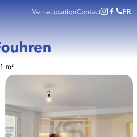
FR
Vente
Location
Contact
Fouhren
1 m²