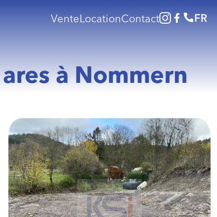
FR
Vente
Location
Contact
88 ares à Nommern