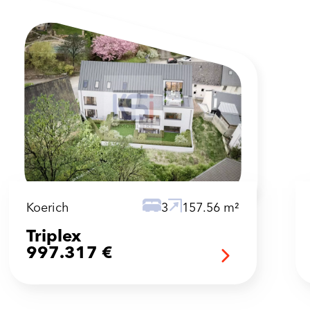
Koerich
3
157.56 m²
Triplex
997.317 €