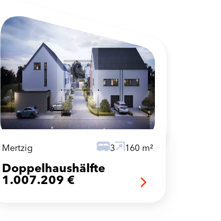
Mertzig
3
160 m²
Doppelhaushälfte
1.007.209 €