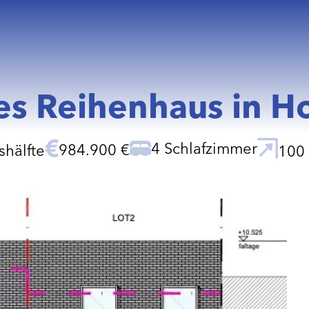
s Reihenhaus in H
4 Schlafzimmer
984.900 €
hälfte
100