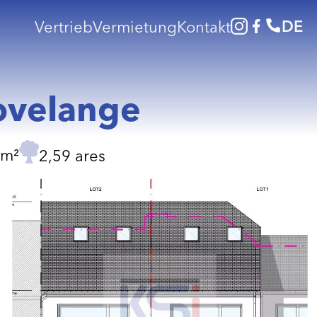
DE
Vertrieb
Vermietung
Kontakt
ovelange
 m²
2,59 ares