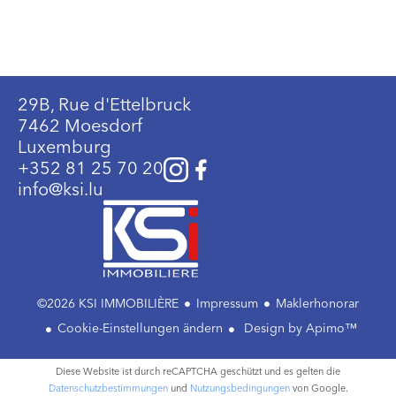
Besichtigungen &
Verhandlungen
Wir organisieren die Besichtigungen, wählen
potenzielle Käufer aus und verhandeln in Ihrem
29B, Rue d'Ettelbruck
Interesse.
7462 Moesdorf
Luxemburg
+352 81 25 70 20
info@ksi.lu
Unterzeichnung und
Begleitung bis zur
Beurkundung
©2026 KSI IMMOBILIÈRE
Impressum
Maklerhonorar
Wir koordinieren alle behördlichen und
Cookie-Einstellungen ändern
Design by
Apimo™
notariellen Schritte bis zur offiziellen
Schlüsselübergabe.
Diese Website ist durch reCAPTCHA geschützt und es gelten die
Datenschutzbestimmungen
und
Nutzungsbedingungen
von Google.