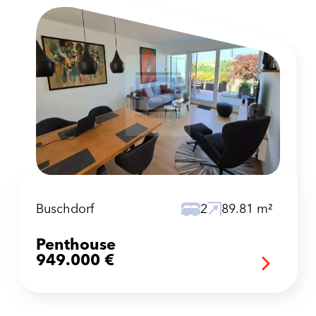
Buschdorf
2
89.81 m²
Penthouse
949.000 €