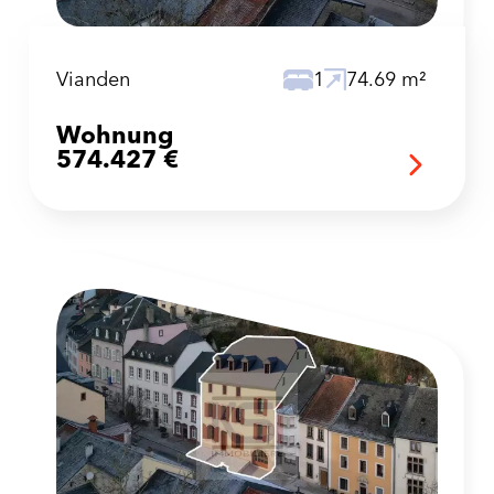
Vianden
1
74.69 m²
Wohnung
574.427 €