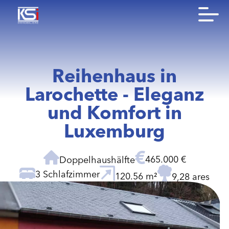
Reihenhaus in
Larochette - Eleganz
und Komfort in
Luxemburg
465.000 €
Doppelhaushälfte
3 Schlafzimmer
120.56 m²
9,28 ares