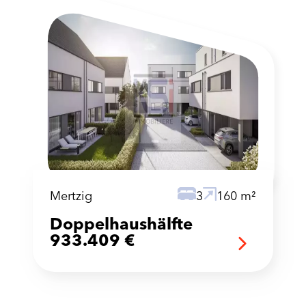
Mertzig
3
160 m²
Doppelhaushälfte
933.409 €