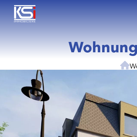
Wohnung 
W