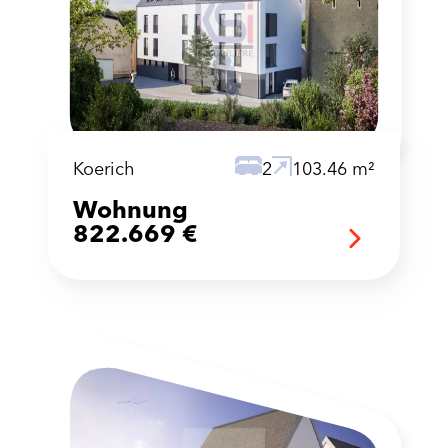
Koerich
2
103.46 m²
Wohnung
822.669 €