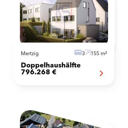
Mertzig
3
155 m²
Doppelhaushälfte
796.268 €