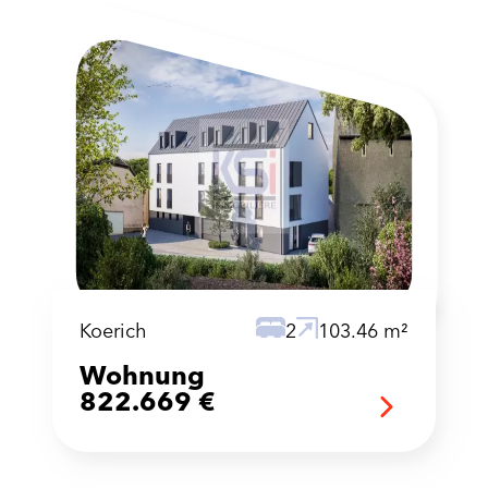
Koerich
2
103.46 m²
Wohnung
822.669 €