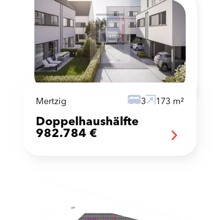
Mertzig
3
173 m²
Doppelhaushälfte
982.784 €