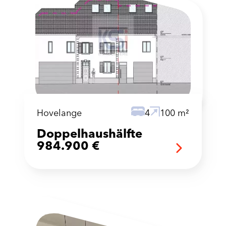
Hovelange
4
100 m²
Doppelhaushälfte
984.900 €