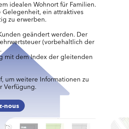
m idealen Wohnort für Familien.
 Gelegenheit, ein attraktives
ig zu erwerben.
 Kunden geändert werden. Der
hrwertsteuer (vorbehaltlich der
.
g mit dem Index der gleitenden
f, um weitere Informationen zu
ur Verfügung.
z-nous