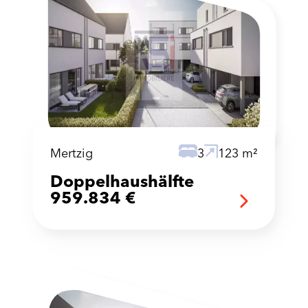
Mertzig
3
123 m²
Doppelhaushälfte
959.834 €