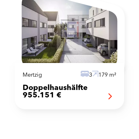
Mertzig
3
179 m²
Doppelhaushälfte
955.151 €