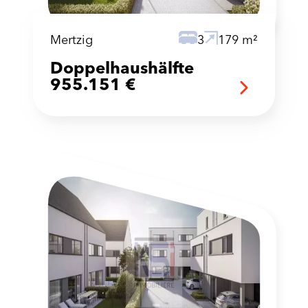
Mertzig
3
179 m²
Doppelhaushälfte
955.151 €