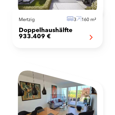
Mertzig
3
160 m²
Doppelhaushälfte
933.409 €