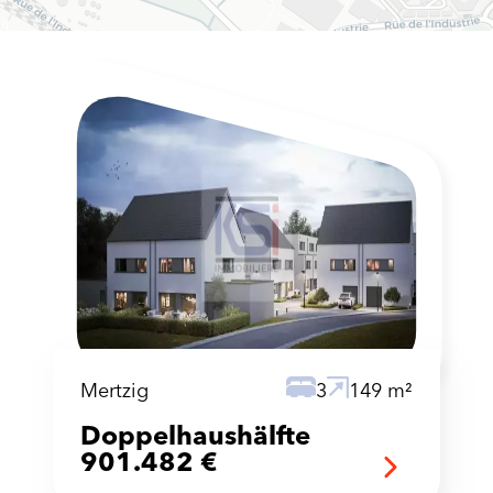
Mertzig
3
149 m²
Doppelhaushälfte
901.482 €