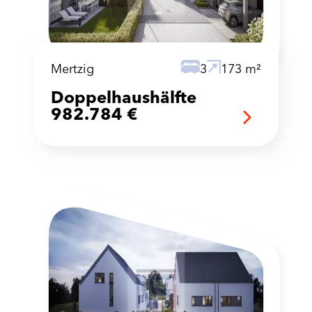
Mertzig
3
173 m²
Doppelhaushälfte
982.784 €